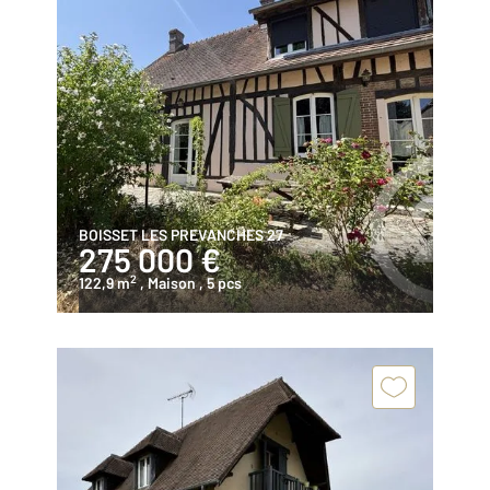
BOISSET LES PREVANCHES 27
275 000 €
2
122,9 m
, Maison
, 5 pcs