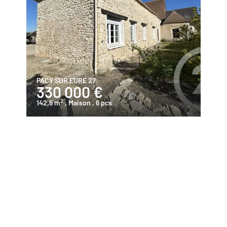
PACY SUR EURE 27
330 000 €
2
142,5 m
, Maison
, 6 pcs