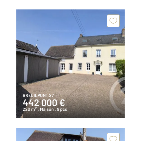
BREUILPONT 27
442 000 €
2
220 m
, Maison
, 9 pcs