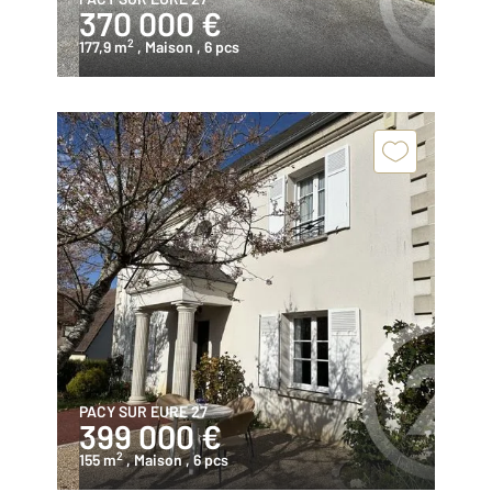
370 000 €
2
177,9 m
, Maison
, 6 pcs
PACY SUR EURE 27
399 000 €
2
155 m
, Maison
, 6 pcs