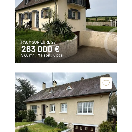
PACY SUR EURE 27
263 000 €
2
97,8 m
, Maison
, 8 pcs