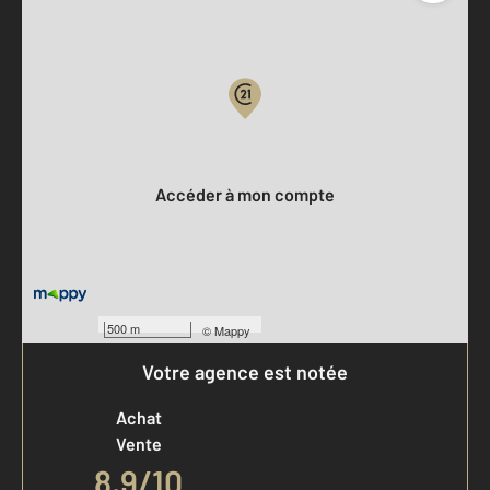
Parlons de vous, parlons biens
Votre compte :
Accéder à mon compte
500 m
©
Mappy
Votre agence est notée
Achat
Vente
8,9
/
10