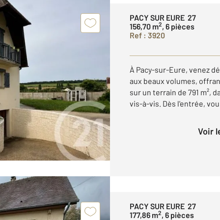
PACY SUR EURE 27
2
156,70 m
, 6 pièces
Ref : 3920
À Pacy-sur-Eure, venez déc
aux beaux volumes, offrant
sur un terrain de 791 m²,
vis-à-vis. Dès l'entrée, vou
Voir 
PACY SUR EURE 27
2
177,86 m
, 6 pièces