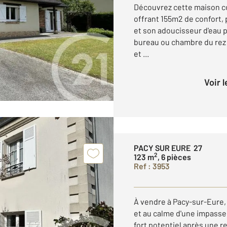
Découvrez cette maison co
offrant 155m2 de confort, 
et son adoucisseur d'eau 
bureau ou chambre du rez 
et ...
Voir 
PACY SUR EURE 27
2
123 m
, 6 pièces
Ref : 3953
À vendre à Pacy-sur-Eure
et au calme d'une impasse,
fort potentiel après une re