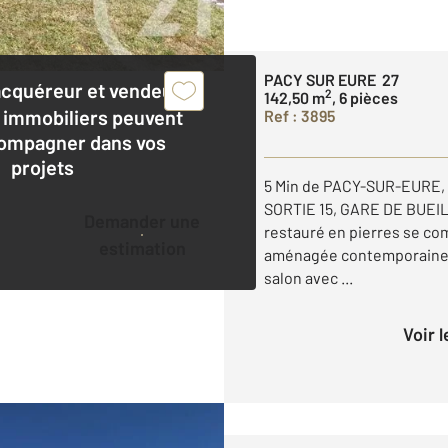
PACY SUR EURE 27
acquéreur et vendeur,
2
142,50 m
, 6 pièces
 immobiliers peuvent
Ref : 3895
ompagner dans vos
projets
5 Min de PACY-SUR-EURE,
SORTIE 15, GARE DE BUEIL
Demander une
restauré en pierres se co
estimation
aménagée contemporaine, 
salon avec ...
Voir 