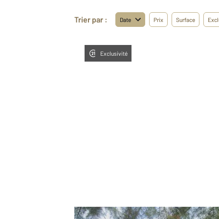
Trier par :
Date
Prix
Surface
Excl
Exclusivité