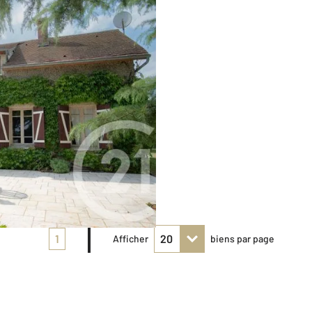
1
Afficher
biens par page