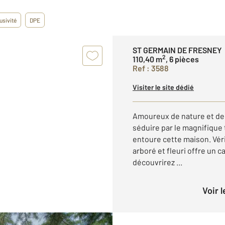
usivité
DPE
ST GERMAIN DE FRESNEY
2
110,40 m
, 6 pièces
Ref : 3588
Visiter le site dédié
Amoureux de nature et de
séduire par le magnifique 
entoure cette maison. Véri
arboré et fleuri offre un c
découvrirez ...
Voir 