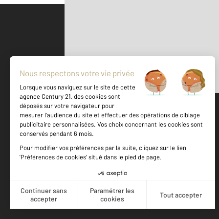
Parlons de vous, parlons biens
500 m
©
Mappy
Votre agence est notée
Achat
Vente
8,9
/
10