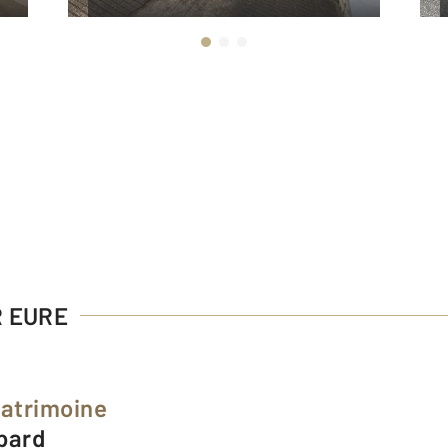
R EURE
Patrimoine
mbard