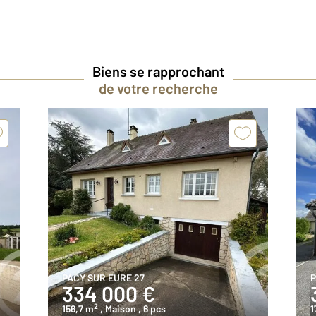
Biens se rapprochant
de votre recherche
PACY SUR EURE 27
P
334 000 €
2
156,7 m
, Maison
, 6 pcs
1