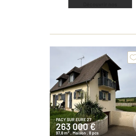
Découvrir nos
offres
PACY SUR EURE 27
263 000 €
2
97,8 m
, Maison
, 8 pcs