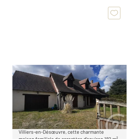
VILLIERS EN DESOEUVRE 27
2
160 m
, 6 pièces
Ref : 3869
Maison à vendre
270 000 €
À découvrir sans tarder sur la commune de
Villiers-en-Désœuvre, cette charmante
maison familiale de caractère d'environ 182 m²