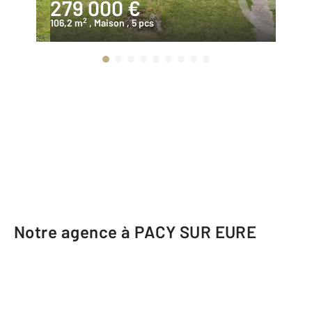
279 000 €
2
2
106,2 m
, Maison
, 5 pcs
97
Notre agence à PACY SUR EURE