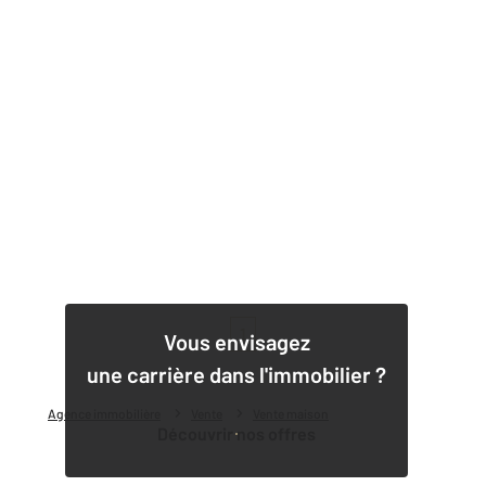
1
Vous envisagez
une carrière dans l'immobilier ?
Agence immobilière
Vente
Vente maison
Découvrir nos offres