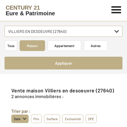
CENTURY 21
Eure & Patrimoine
VILLIERS EN DESOEUVRE (27640)
Tous
Maison
Appartement
Autres
Appliquer
Vente maison Villiers en desoeuvre (27640)
2 annonces immobilières :
Trier par :
Date
Prix
Surface
Exclusivité
DPE