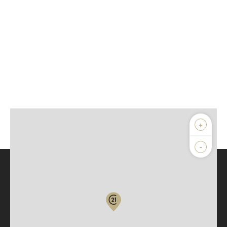
+
-
Parlons de vous, parlons biens
Votre compte :