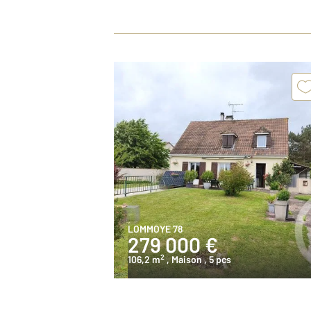
LOMMOYE 78
279 000 €
2
106,2 m
, Maison
, 5 pcs