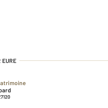
R EURE
Patrimoine
mbard
27120