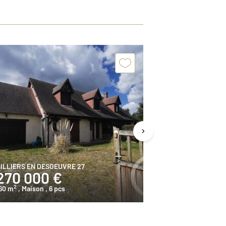
ILLIERS EN DESOEUVRE 27
PACY SUR EURE 
270 000 €
334 000
2
2
60 m
, Maison
, 6 pcs
156,7 m
, Maiso