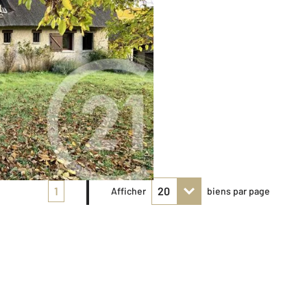
1
Afficher
biens par page