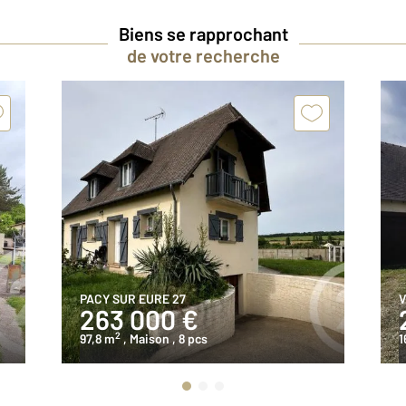
Biens se rapprochant
de votre recherche
PACY SUR EURE 27
V
263 000 €
2
97,8 m
, Maison
, 8 pcs
1