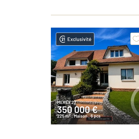
Exclusivité
MEREY 27
350 000 €
2
225 m
, Maison
, 6 pcs