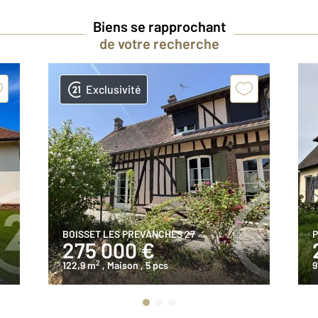
Biens se rapprochant
de votre recherche
Exclusivité
BOISSET LES PREVANCHES 27
P
275 000 €
2
122,9 m
, Maison
, 5 pcs
9