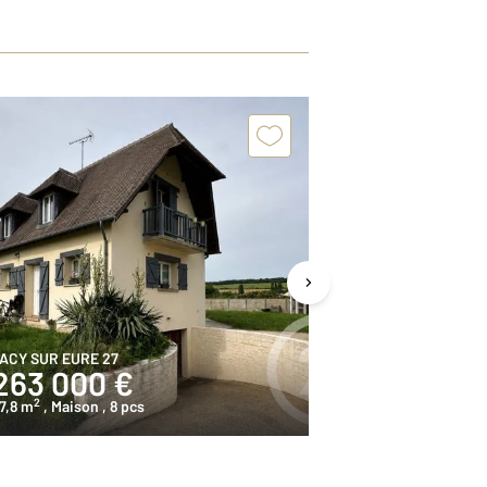
ACY SUR EURE 27
PACY SUR EURE 
263 000 €
334 000
2
2
7,8 m
, Maison
, 8 pcs
156,7 m
, Maiso