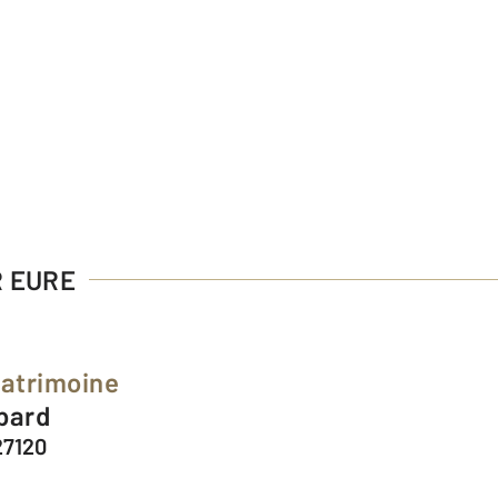
R EURE
Patrimoine
mbard
27120