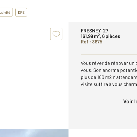
usivité
DPE
FRESNEY 27
2
161,99 m
, 6 pièces
Ref : 3675
Vous rêver de rénover un c
vous. Son énorme potenti
plus de 180 m2 n'attenden
visite suffira à vous charm
Voir 