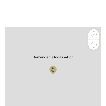
Afficher sur la carte :
+
Agence
Biens vendus
-
Demander la localisation
Vue globale
2
Surface totale : 89,9 m
2
Surface habitable : 89,9 m
2
Surface terrain : 2 349 m
Nombre de pièces : 5
[Voir le détail]