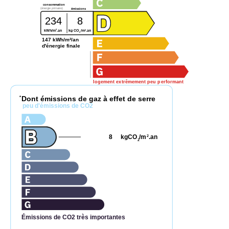
consommation
(énergie primaire)
émissions
234
8
2
2
kWh/m
.an
kg CO
/m
.an
2
147 kWh/m²/an
d'énergie finale
logement extrêmement peu performant
Dont émissions de gaz à effet de serre
*
peu d'émissions de CO2
8
kgCO
/m
.an
2
2
Émissions de CO2 très importantes