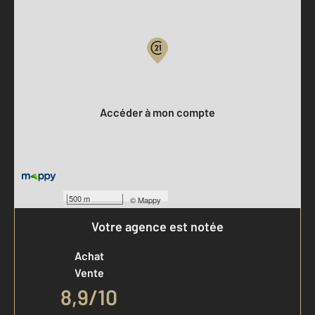
Parlons de vous, parlons biens
Votre compte :
Accéder à mon compte
500 m
©
Mappy
Votre agence est notée
Achat
Vente
8,9
/
10